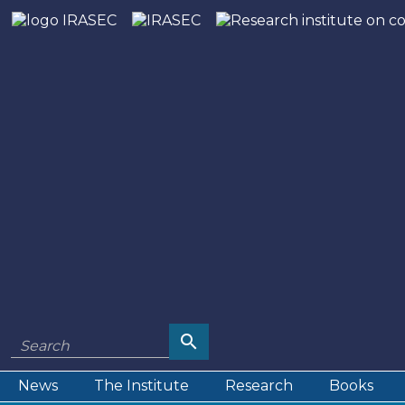
News
The Institute
Research
Books