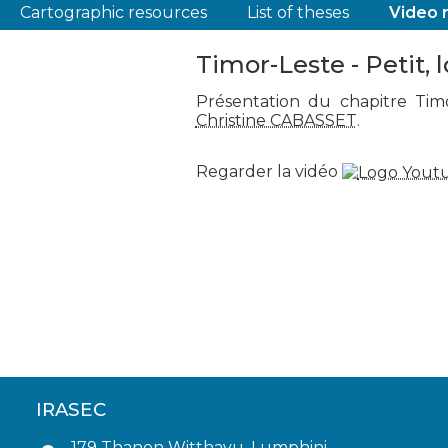
Cartographic resources
List of theses
Video 
Timor-Leste - Petit,
Présentation du chapitre Ti
Christine CABASSET
.
Regarder la vidéo
IRASEC
179 Thanon Witthayu, Lumphini