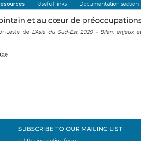
resources
Useful links
Documentation section
 lointain et au cœur de préoccupation
mor-Leste de
L’Asie du Sud-Est 2020 - Bilan, enjeux e
SUBSCRIBE TO OUR MAILING LIST
Fill the inscription form