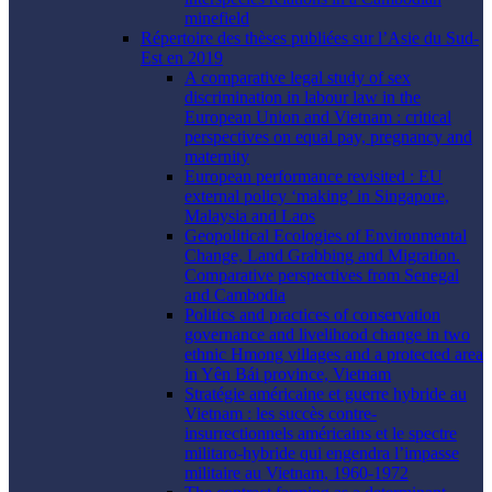
minefield
Répertoire des thèses publiées sur l’Asie du Sud-
Est en 2019
A comparative legal study of sex
discrimination in labour law in the
European Union and Vietnam : critical
perspectives on equal pay, pregnancy and
maternity
European performance revisited : EU
external policy ‘making’ in Singapore,
Malaysia and Laos
Geopolitical Ecologies of Environmental
Change, Land Grabbing and Migration.
Comparative perspectives from Senegal
and Cambodia
Politics and practices of conservation
governance and livelihood change in two
ethnic Hmong villages and a protected area
in Yên Bái province, Vietnam
Stratégie américaine et guerre hybride au
Vietnam : les succès contre-
insurrectionnels américains et le spectre
militaro-hybride qui engendra l’impasse
militaire au Vietnam, 1960-1972