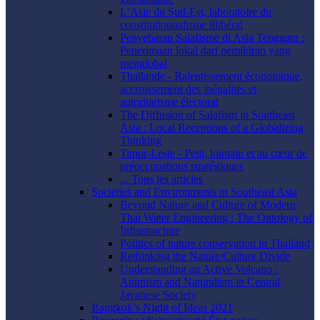
L’Asie du Sud-Est, laboratoire du
constitutionnalisme illibéral
Penyebaran Salafisme di Asia Tenggara :
Penerimaan lokal dari pemikiran yang
menglobal
Thaïlande - Ralentissement économique,
accroissement des inégalités et
autoritarisme électoral
The Diffusion of Salafism in Southeast
Asia : Local Receptions of a Globalizing
Thinking
Timor-Leste - Petit, lointain et au cœur de
préoccupations stratégiques
... Tous les articles
Societies and Environments in Southeast Asia
Beyond Nature and Culture of Modern
Thai Water Engineering : The Ontology of
Infrastructure
Politics of nature conservation in Thailand
Rethinking the Nature/Culture Divide
Understanding an Active Volcano :
Animism and Naturalism in Central
Javanese Society
Bangkok’s Night of Ideas 2021