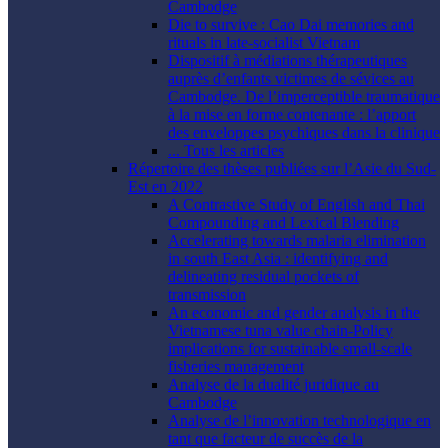
Cambodge
Die to survive : Cao Dai memories and
rituals in late-socialist Vietnam
Dispositif à médiations thérapeutiques
auprès d’enfants victimes de sévices au
Cambodge. De l’imperceptible traumatique
à la mise en forme contenante : l’apport
des enveloppes psychiques dans la clinique
... Tous les articles
Répertoire des thèses publiées sur l’Asie du Sud-
Est en 2022
A Contrastive Study of English and Thai
Compounding and Lexical Blending
Accelerating towards malaria elimination
in south East Asia : identifying and
delineating residual pockets of
transmission
An economic and gender analysis in the
Vietnamese tuna value chain-Policy
implications for sustainable small-scale
fisheries management
Analyse de la dualité juridique au
Cambodge
Analyse de l’innovation technologique en
tant que facteur de succès de la