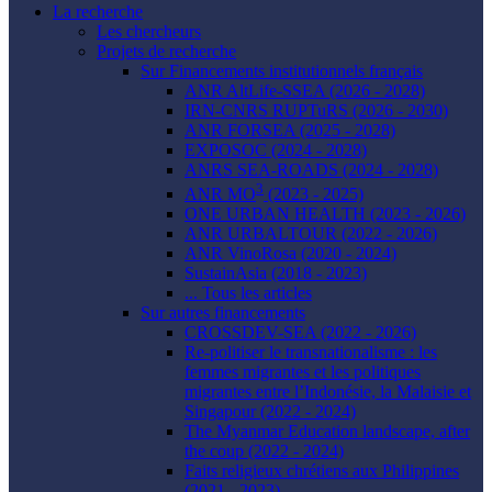
La recherche
Les chercheurs
Projets de recherche
Sur Financements institutionnels français
ANR AltLife-SSEA (2026 - 2028)
IRN-CNRS RUPTuRS (2026 - 2030)
ANR FORSEA (2025 - 2028)
EXPOSOC (2024 - 2028)
ANRS SEA-ROADS (2024 - 2028)
3
ANR MO
(2023 - 2025)
ONE URBAN HEALTH (2023 - 2026)
ANR URBALTOUR (2022 - 2026)
ANR VinoRosa (2020 - 2024)
SustainAsia (2018 - 2023)
... Tous les articles
Sur autres financements
CROSSDEV-SEA (2022 - 2026)
Re-politiser le transnationalisme : les
femmes migrantes et les politiques
migrantes entre l’Indonésie, la Malaisie et
Singapour (2022 - 2024)
The Myanmar Education landscape, after
the coup (2022 - 2024)
Faits religieux chrétiens aux Philippines
(2021 - 2023)