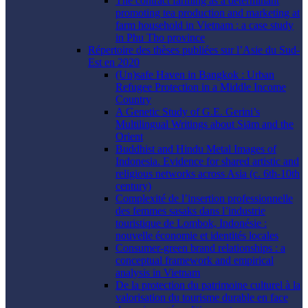
The contract farming as a determinant
promoting tea production and marketing at
farm household in Vietnam : a case study
in Phu Tho province
Répertoire des thèses publiées sur l’Asie du Sud-
Est en 2020
(Un)safe Haven in Bangkok : Urban
Refugee Protection in a Middle Income
Country
A Genetic Study of G.E. Gerini’s
Multilingual Writings about Siām and the
Orient
Buddhist and Hindu Metal Images of
Indonesia. Evidence for shared artistic and
religious networks across Asia (c. 6th-10th
century)
Complexité de l’insertion professionnelle
des femmes sasaks dans l’industrie
touristique de Lombok, Indonésie :
nouvelle économie et identités locales
Consumer-green brand relationships : a
conceptual framework and empirical
analysis in Vietnam
De la protection du patrimoine culturel à la
valorisation du tourisme durable en face