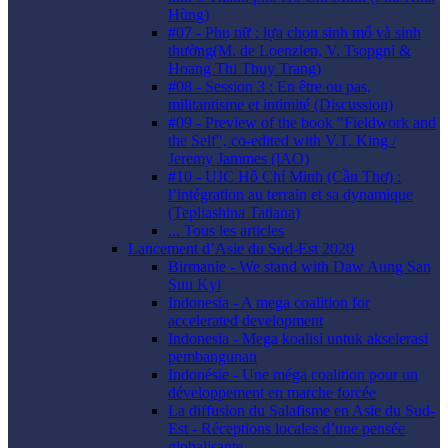
Hùng)
#07 - Phụ nữ : lựa chọn sinh mổ và sinh
thường(M. de Loenzien, V. Tsopgni &
Hoang Thi Thuy Trang)
#08 - Session 3 : En être ou pas,
militantisme et intimité (Discussion)
#09 - Preview of the book "Fieldwork and
the Self", co-edited with V.T. King /
Jeremy Jammes (lAO)
#10 - UJC Hồ Chí Minh (Cần Thơ) :
l’intégration au terrain et sa dynamique
(Tepliashina Tatiana)
... Tous les articles
Lancement d’Asie du Sud-Est 2020
Birmanie - We stand with Daw Aung San
Suu Kyi
Indonesia - A mega coalition for
accelerated development
Indonesia - Mega koalisi untuk akselerasi
pembangunan
Indonésie - Une méga coalition pour un
développement en marche forcée
La diffusion du Salafisme en Asie du Sud-
Est - Réceptions locales d’une pensée
globalisante