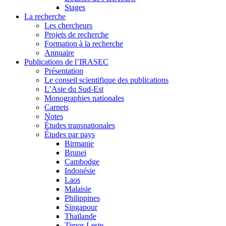
Stages
La recherche
Les chercheurs
Projets de recherche
Formation à la recherche
Annuaire
Publications de l’IRASEC
Présentation
Le conseil scientifique des publications
L’Asie du Sud-Est
Monographies nationales
Carnets
Notes
Études transnationales
Études par pays
Birmanie
Brunei
Cambodge
Indonésie
Laos
Malaisie
Philippines
Singapour
Thaïlande
Timor-Leste