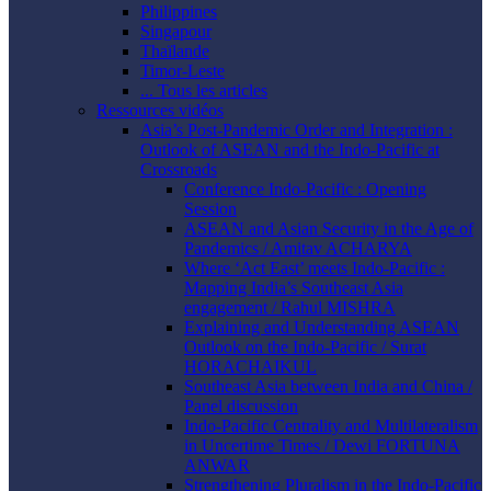
Philippines
Singapour
Thaïlande
Timor-Leste
... Tous les articles
Ressources vidéos
Asia’s Post-Pandemic Order and Integration :
Outlook of ASEAN and the Indo-Pacific at
Crossroads
Conference Indo-Pacific : Opening
Session
ASEAN and Asian Security in the Age of
Pandemics / Amitav ACHARYA
Where ‘Act East’ meets Indo-Pacific :
Mapping India’s Southeast Asia
engagement / Rahul MISHRA
Explaining and Understanding ASEAN
Outlook on the Indo-Pacific / Surat
HORACHAIKUL
Southeast Asia between India and China /
Panel discussion
Indo-Pacific Centrality and Multilateralism
in Uncertime Times / Dewi FORTUNA
ANWAR
Strengthening Pluralism in the Indo-Pacific