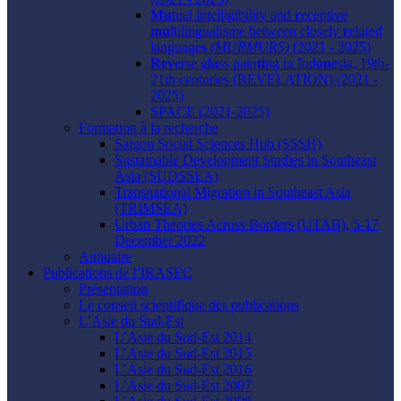
Mu
tual intelligibility and
r
eceptive
mu
ltilingualisme between closely
r
elated
language
s
(MURMURS)
(2021 - 2025)
Reve
rse g
la
ss pain
ti
ng in Ind
on
esia, 19th-
21th centuries (REVELATION) (2021 -
2025)
SPACE (2021-2025)
Formation à la recherche
Saigon Social Sciences Hub (SSSH)
Sustainable Development Studies in Southeast
Asia (SUDSSEA)
Transnational Migration in Southeast Asia
(TRIMSEA)
Urban Theories Across Borders (UTAB), 5-17
December 2022
Annuaire
Publications de l’IRASEC
Présentation
Le conseil scientifique des publications
L’Asie du Sud-Est
L’Asie du Sud-Est 2014
L’Asie du Sud-Est 2015
L’Asie du Sud-Est 2016
L’Asie du Sud-Est 2007