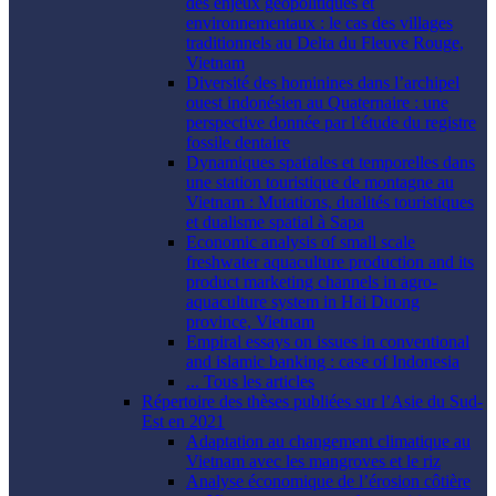
des enjeux géopolitiques et
environnementaux : le cas des villages
traditionnels au Delta du Fleuve Rouge,
Vietnam
Diversité des hominines dans l’archipel
ouest indonésien au Quaternaire : une
perspective donnée par l’étude du registre
fossile dentaire
Dynamiques spatiales et temporelles dans
une station touristique de montagne au
Vietnam : Mutations, dualités touristiques
et dualisme spatial à Sapa
Economic analysis of small scale
freshwater aquaculture production and its
product marketing channels in agro-
aquaculture system in Hai Duong
province, Vietnam
Empiral essays on issues in conventional
and islamic banking : case of Indonesia
... Tous les articles
Répertoire des thèses publiées sur l’Asie du Sud-
Est en 2021
Adaptation au changement climatique au
Vietnam avec les mangroves et le riz
Analyse économique de l’érosion côtière