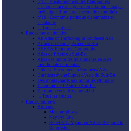
n°17 - Positionnement des États sud-est
asiatiques face à la guerre en Ukraine : analyse
médiatique d’un large spectre de neutralités
n°18 - Économie politique du cannabis en
Thaïlande
... Tous les articles
Études transnationales
An Atlas of Trafficking in Southeast Asia
Armée du Peuple, Armée du Roi
ASEAN Economic Community
Atlas de l’Asie du Sud-Est
Atlas des minorités musulmanes en Asie
méridionale et orientale
Chinese Encounters in Southeast Asia
Chrétiens évangéliques d’Asie du Sud-Est
Des montagnards aux minorités ethniques
Économie de l’Asie du Sud-Est
En route vers le Royaume-Uni
... Tous les articles
Études par pays
Birmanie
Metamorphosis
Nay Pyi Taw
Rebel Art : Myanmar Artists Respond to
Repression