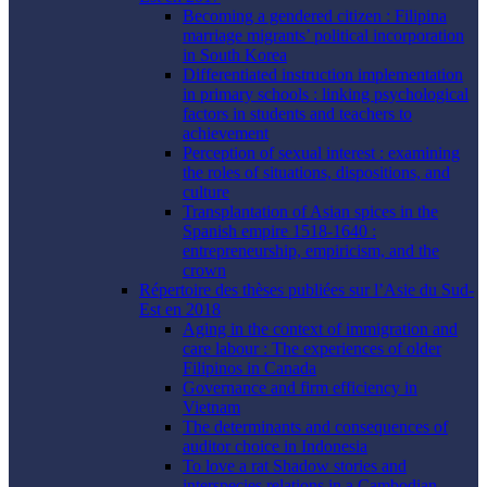
Becoming a gendered citizen : Filipina
marriage migrants’ political incorporation
in South Korea
Differentiated instruction implementation
in primary schools : linking psychological
factors in students and teachers to
achievement
Perception of sexual interest : examining
the roles of situations, dispositions, and
culture
Transplantation of Asian spices in the
Spanish empire 1518-1640 :
entrepreneurship, empiricism, and the
crown
Répertoire des thèses publiées sur l’Asie du Sud-
Est en 2018
Aging in the context of immigration and
care labour : The experiences of older
Filipinos in Canada
Governance and firm efficiency in
Vietnam
The determinants and consequences of
auditor choice in Indonesia
To love a rat Shadow stories and
interspecies relations in a Cambodian