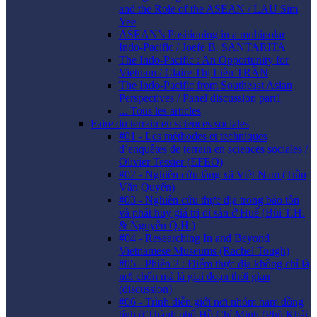
and the Role of the ASEAN / LAU Sim
Yee
ASEAN’s Positioning in a multipolar
Indo-Pacific / Joefe B. SANTARITA
The Indo-Pacific : An Opportunity for
Vietnam / Claire Thị Liên TRẦN
The Indo-Pacific from Southeast Asian
Perspectives / Panel discussion part1
... Tous les articles
Faire du terrain en sciences sociales
#01 - Les méthodes et techniques
d’enquêtes de terrain en sciences sociales /
Olivier Tessier (EFEO)
#02 - Nghiên cứu làng xã Việt Nam (Trần
Văn Quyến)
#03 - Nghiên cứu thực địa trong bảo tồn
và phát huy giá trị di sản ở Huế (Bùi T.H.
& Nguyễn Q.H.)
#04 - Researching In and Beyond
Vietnamese Museums (Rachel Tough)
#05 - Phiên 2 : Điểm thực địa không chỉ là
nơi chốn mà là giai đoạn thời gian
(discussion)
#06 - Trình diễn giới nơi nhóm nam đồng
tính ở Thành phố Hồ Chí Minh (Phù Khải