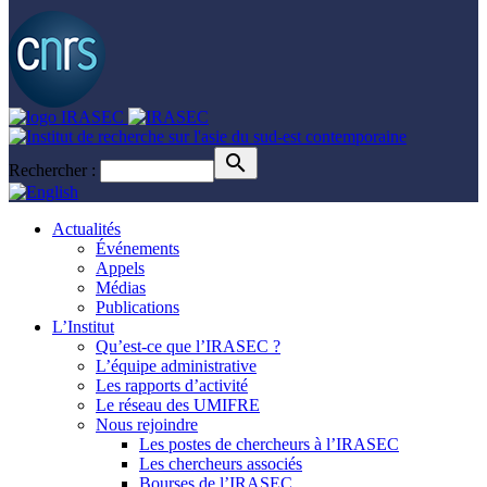
Rechercher :
Actualités
Événements
Appels
Médias
Publications
L’Institut
Qu’est-ce que l’IRASEC ?
L’équipe administrative
Les rapports d’activité
Le réseau des UMIFRE
Nous rejoindre
Les postes de chercheurs à l’IRASEC
Les chercheurs associés
Bourses de l’IRASEC