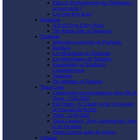
Élites et développement aux Philippines :
un pari perdu ?
La Croix & le Kriss
Singapour
A Roof Over Every Head
The Ruling Elite of Singapore
Thaïlande
Alternatives agricoles en Thaïlande
Bangkok
Les Musulmans de Thaïlande
Los Musulmanes de Tailandia
Sustainability of Thailand’s
Competitiveness
Thaïlande
The Muslims of Thailand
Timor-Leste
Catholicisme et protestantisme dans l’île de
Timor : 1556-2003
East Timor - A Country at the Crossroads
of Asia and the Pacific
Timor : 1250-2005
Timor Lorosa’e - Pays Carrefour de l’Asie
et du Pacifique
Timor-Leste en quête de repères
Vietnam