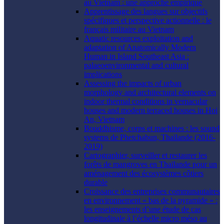
au Vietnam : une approche empirique
Apprentissage des langues sur objectifs
spécifiques et perspective actionnelle : le
français militaire au Vietnam
Aquatic resources exploitation and
adaptation of Anatomically Modern
Human in Island Southeast Asia :
palaeoenvironmental and cultural
implications
Assessing the impacts of urban
morphology and architectural elements on
indoor thermal conditions in vernacular
houses and modern terraced houses in Hoi
An, Vietnam
Bouddhisme, corps et machines : les sound
systems de Phetchabun, Thaïlande (2016-
2019)
Cartographier, surveiller et restaurer les
forêts de mangroves en Thaïlande pour un
aménagement des écosystèmes côtiers
durable
Croissance des entreprises communautaires
en environnement « bas de la pyramide » :
les enseignements d’une étude de cas
longitudinale à l’échelle micro méso au