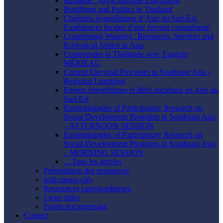
Birmanie : (dis)continuité État-nation
Buddhism and Politics in Thailand
Chrétiens évangéliques d’Asie du Sud-Est.
Expériences locales d’une ferveur conquérante
Commoning Water(s) : Resources, Services and
Ecological Justice in Asia
Comprendre la Thaïlande avec Eugénie
MÉRIEAU
Current Electoral Processes in Southeast Asia -
Regional Learnings
Enjeux énergétiques et défis sociétaux en Asie du
Sud-Est
Epistemologies of Participatory Research on
Social Development Programs in Southeast Asia
– AFTERNOON SESSION
Epistemologies of Participatory Research on
Social Development Programs in Southeast Asia
– MORNING SESSION
... Tous les articles
Présentation des ressources
Indicateurs-clés
Ressources cartographiques
Liens utiles
Fonds documentaire
Contact