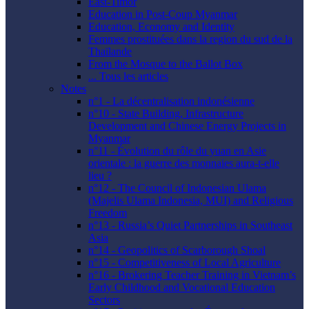
East-Timor
Education in Post-Coup Myanmar
Education, Economy and Identity
Femmes prostituées dans la region du sud de la
Thaïlande
From the Mosque to the Ballot Box
... Tous les articles
Notes
n°1 - La décentralisation indonésienne
n°10 - State Building, Infrastructure
Development and Chinese Energy Projects in
Myanmar
n°11 - Évolution du rôle du yuan en Asie
orientale : la guerre des monnaies aura-t-elle
lieu ?
n°12 - The Council of Indonesian Ulama
(Majelis Ulama Indonesia, MUI) and Religious
Freedom
n°13 - Russia’s Quiet Partnerships in Southeast
Asia
n°14 - Geopolitics of Scarborough Shoal
n°15 - Competitiveness of Local Agriculture
n°16 - Brokering Teacher Training in Vietnam’s
Early Childhood and Vocational Education
Sectors