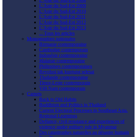
L’Asie du Sud-Est 2008
L’Asie du Sud-Est 2009
L’Asie du Sud-Est 2010
L’Asie du Sud-Est 2011
L’Asie du Sud-Est 2012
L’Asie du Sud-Est 2013
... Tous les articles
Monographies nationales
Birmanie contemporaine
Cambodge contemporain
Indonésie contemporaine
Malaisie contemporaine
Philippines contemporaines
Revolusi tak kunjung selesai
Thaïlande contemporaine
Timor-Leste contemporain
Viêt Nam contemporain
Carnets
Back to Old Habits
Buddhism and Politics in Thailand
Current Electoral Processes in Southeast Asia.
Regional Learnings
Defiance, civil resistance and experiences of
violence under military rule in Myanmar
Des catastrophes naturelles au désastre humain