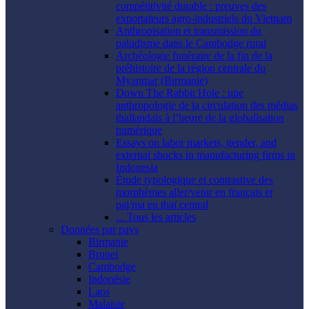
compétitivité durable : preuves des
exportateurs agro-industriels du Vietnam
Anthropisation et transmission du
paludisme dans le Cambodge rural
Archéologie funéraire de la fin de la
préhistoire de la région centrale du
Myanmar (Birmanie)
Down The Rabbit Hole : une
anthropologie de la circulation des médias
thaïlandais à l’heure de la globalisation
numérique
Essays on labor markets, gender, and
external shocks in manufacturing firms in
Indonesia
Étude typologique et contrastive des
morphèmes aller/venir en français et
paj/ma en thaï central
... Tous les articles
Données par pays
Birmanie
Brunei
Cambodge
Indonésie
Laos
Malaisie