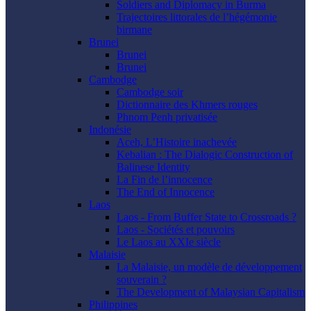
Soldiers and Diplomacy in Burma
Trajectoires littorales de l’hégémonie
birmane
Brunei
Brunei
Brunei
Cambodge
Cambodge soir
Dictionnaire des Khmers rouges
Phnom Penh privatisée
Indonésie
Aceh, L’Histoire inachevée
Kebalian : The Dialogic Construction of
Balinese Identity
La Fin de l’innocence
The End of Innocence
Laos
Laos - From Buffer State to Crossroads ?
Laos - Sociétés et pouvoirs
Le Laos au XXIe siècle
Malaisie
La Malaisie, un modèle de développement
souverain ?
The Development of Malaysian Capitalism
Philippines