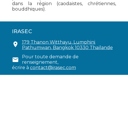
dans la région (caodaïstes, chrétiennes,
bouddhiques).
IRASEC
179 Thanon Witthayu, Lumphini

Pathumwan, Bangkok 10330 Thaïlande
Pour toute demande de

renseignement,
écrire à
contact
@
irasec.com
Inscription à notre Liste de diffusion
Remplir le formulaire d’inscription
Vous avez la possibilité de vous désinscrire à
tout moment.