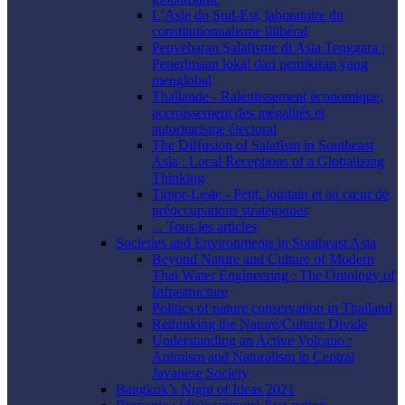
L’Asie du Sud-Est, laboratoire du
constitutionnalisme illibéral
Penyebaran Salafisme di Asia Tenggara :
Penerimaan lokal dari pemikiran yang
menglobal
Thaïlande - Ralentissement économique,
accroissement des inégalités et
autoritarisme électoral
The Diffusion of Salafism in Southeast
Asia : Local Receptions of a Globalizing
Thinking
Timor-Leste - Petit, lointain et au cœur de
préoccupations stratégiques
... Tous les articles
Societies and Environments in Southeast Asia
Beyond Nature and Culture of Modern
Thai Water Engineering : The Ontology of
Infrastructure
Politics of nature conservation in Thailand
Rethinking the Nature/Culture Divide
Understanding an Active Volcano :
Animism and Naturalism in Central
Javanese Society
Bangkok’s Night of Ideas 2021