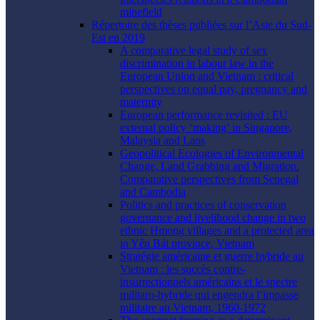
minefield
Répertoire des thèses publiées sur l’Asie du Sud-
Est en 2019
A comparative legal study of sex
discrimination in labour law in the
European Union and Vietnam : critical
perspectives on equal pay, pregnancy and
maternity
European performance revisited : EU
external policy ‘making’ in Singapore,
Malaysia and Laos
Geopolitical Ecologies of Environmental
Change, Land Grabbing and Migration.
Comparative perspectives from Senegal
and Cambodia
Politics and practices of conservation
governance and livelihood change in two
ethnic Hmong villages and a protected area
in Yên Bái province, Vietnam
Stratégie américaine et guerre hybride au
Vietnam : les succès contre-
insurrectionnels américains et le spectre
militaro-hybride qui engendra l’impasse
militaire au Vietnam, 1960-1972