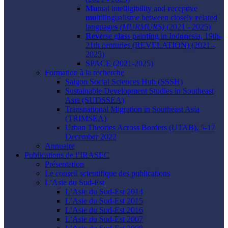
Mu
tual intelligibility and
r
eceptive
mu
ltilingualisme between closely
r
elated
language
s
(MURMURS)
(2021 - 2025)
Reve
rse g
la
ss pain
ti
ng in Ind
on
esia, 19th-
21th centuries (REVELATION) (2021 -
2025)
SPACE (2021-2025)
Formation à la recherche
Saigon Social Sciences Hub (SSSH)
Sustainable Development Studies in Southeast
Asia (SUDSSEA)
Transnational Migration in Southeast Asia
(TRIMSEA)
Urban Theories Across Borders (UTAB), 5-17
December 2022
Annuaire
Publications de l’IRASEC
Présentation
Le conseil scientifique des publications
L’Asie du Sud-Est
L’Asie du Sud-Est 2014
L’Asie du Sud-Est 2015
L’Asie du Sud-Est 2016
L’Asie du Sud-Est 2007