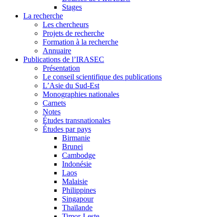
Stages
La recherche
Les chercheurs
Projets de recherche
Formation à la recherche
Annuaire
Publications de l’IRASEC
Présentation
Le conseil scientifique des publications
L’Asie du Sud-Est
Monographies nationales
Carnets
Notes
Études transnationales
Études par pays
Birmanie
Brunei
Cambodge
Indonésie
Laos
Malaisie
Philippines
Singapour
Thaïlande
Timor-Leste