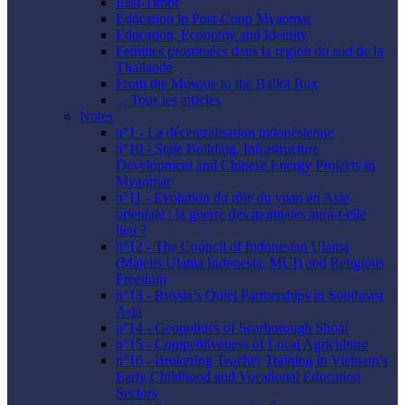
East-Timor
Education in Post-Coup Myanmar
Education, Economy and Identity
Femmes prostituées dans la region du sud de la
Thaïlande
From the Mosque to the Ballot Box
... Tous les articles
Notes
n°1 - La décentralisation indonésienne
n°10 - State Building, Infrastructure
Development and Chinese Energy Projects in
Myanmar
n°11 - Évolution du rôle du yuan en Asie
orientale : la guerre des monnaies aura-t-elle
lieu ?
n°12 - The Council of Indonesian Ulama
(Majelis Ulama Indonesia, MUI) and Religious
Freedom
n°13 - Russia’s Quiet Partnerships in Southeast
Asia
n°14 - Geopolitics of Scarborough Shoal
n°15 - Competitiveness of Local Agriculture
n°16 - Brokering Teacher Training in Vietnam’s
Early Childhood and Vocational Education
Sectors