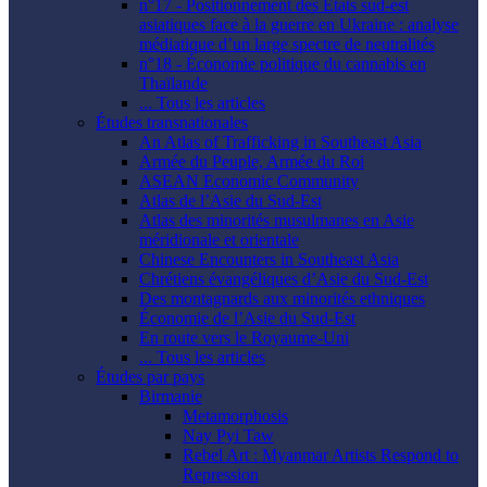
n°17 - Positionnement des États sud-est
asiatiques face à la guerre en Ukraine : analyse
médiatique d’un large spectre de neutralités
n°18 - Économie politique du cannabis en
Thaïlande
... Tous les articles
Études transnationales
An Atlas of Trafficking in Southeast Asia
Armée du Peuple, Armée du Roi
ASEAN Economic Community
Atlas de l’Asie du Sud-Est
Atlas des minorités musulmanes en Asie
méridionale et orientale
Chinese Encounters in Southeast Asia
Chrétiens évangéliques d’Asie du Sud-Est
Des montagnards aux minorités ethniques
Économie de l’Asie du Sud-Est
En route vers le Royaume-Uni
... Tous les articles
Études par pays
Birmanie
Metamorphosis
Nay Pyi Taw
Rebel Art : Myanmar Artists Respond to
Repression