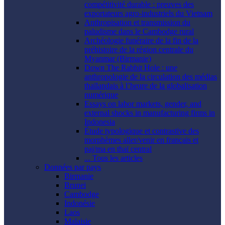
compétitivité durable : preuves des
exportateurs agro-industriels du Vietnam
Anthropisation et transmission du
paludisme dans le Cambodge rural
Archéologie funéraire de la fin de la
préhistoire de la région centrale du
Myanmar (Birmanie)
Down The Rabbit Hole : une
anthropologie de la circulation des médias
thaïlandais à l’heure de la globalisation
numérique
Essays on labor markets, gender, and
external shocks in manufacturing firms in
Indonesia
Étude typologique et contrastive des
morphèmes aller/venir en français et
paj/ma en thaï central
... Tous les articles
Données par pays
Birmanie
Brunei
Cambodge
Indonésie
Laos
Malaisie