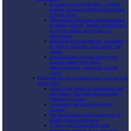
Becoming a gendered citizen : Filipina
marriage migrants’ political incorporation
in South Korea
Differentiated instruction implementation
in primary schools : linking psychological
factors in students and teachers to
achievement
Perception of sexual interest : examining
the roles of situations, dispositions, and
culture
Transplantation of Asian spices in the
Spanish empire 1518-1640 :
entrepreneurship, empiricism, and the
crown
Répertoire des thèses publiées sur l’Asie du Sud-
Est en 2018
Aging in the context of immigration and
care labour : The experiences of older
Filipinos in Canada
Governance and firm efficiency in
Vietnam
The determinants and consequences of
auditor choice in Indonesia
To love a rat Shadow stories and
interspecies relations in a Cambodian