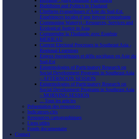
Birmanie : (dis)continuité État-nation
Buddhism and Politics in Thailand
Chrétiens évangéliques d’Asie du Sud-Est.
Expériences locales d’une ferveur conquérante
Commoning Water(s) : Resources, Services and
Ecological Justice in Asia
Comprendre la Thaïlande avec Eugénie
MÉRIEAU
Current Electoral Processes in Southeast Asia -
Regional Learnings
Enjeux énergétiques et défis sociétaux en Asie du
Sud-Est
Epistemologies of Participatory Research on
Social Development Programs in Southeast Asia
– AFTERNOON SESSION
Epistemologies of Participatory Research on
Social Development Programs in Southeast Asia
– MORNING SESSION
... Tous les articles
Présentation des ressources
Indicateurs-clés
Ressources cartographiques
Liens utiles
Fonds documentaire
Contact