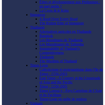
Élites et développement aux Philippines :
un pari perdu ?
La Croix & le Kriss
Singapour
A Roof Over Every Head
The Ruling Elite of Singapore
Thaïlande
Alternatives agricoles en Thaïlande
Bangkok
Les Musulmans de Thaïlande
Los Musulmanes de Tailandia
Sustainability of Thailand’s
Competitiveness
Thaïlande
The Muslims of Thailand
Timor-Leste
Catholicisme et protestantisme dans l’île de
Timor : 1556-2003
East Timor - A Country at the Crossroads
of Asia and the Pacific
Timor : 1250-2005
Timor Lorosa’e - Pays Carrefour de l’Asie
et du Pacifique
Timor-Leste en quête de repères
Vietnam