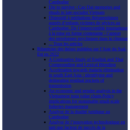
Cambodge
Die to survive : Cao Dai memories and
rituals in late-socialist Vietnam
Dispositif à médiations thérapeutiques
auprès d’enfants victimes de sévices au
Cambodge. De l’imperceptible traumatique
à la mise en forme contenante : l’apport
des enveloppes psychiques dans la clinique
... Tous les articles
Répertoire des thèses publiées sur l’Asie du Sud-
Est en 2022
A Contrastive Study of English and Thai
Compounding and Lexical Blending
Accelerating towards malaria elimination
in south East Asia : identifying and
delineating residual pockets of
transmission
An economic and gender analysis in the
Vietnamese tuna value chain-Policy
implications for sustainable small-scale
fisheries management
Analyse de la dualité juridique au
Cambodge
Analyse de l’innovation technologique en
tant que facteur de succès de la