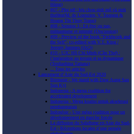
Hùng)
#07 - Phụ nữ : lựa chọn sinh mổ và sinh
thường(M. de Loenzien, V. Tsopgni &
Hoang Thi Thuy Trang)
#08 - Session 3 : En être ou pas,
militantisme et intimité (Discussion)
#09 - Preview of the book "Fieldwork and
the Self", co-edited with V.T. King /
Jeremy Jammes (lAO)
#10 - UJC Hồ Chí Minh (Cần Thơ) :
l’intégration au terrain et sa dynamique
(Tepliashina Tatiana)
... Tous les articles
Lancement d’Asie du Sud-Est 2020
Birmanie - We stand with Daw Aung San
Suu Kyi
Indonesia - A mega coalition for
accelerated development
Indonesia - Mega koalisi untuk akselerasi
pembangunan
Indonésie - Une méga coalition pour un
développement en marche forcée
La diffusion du Salafisme en Asie du Sud-
Est - Réceptions locales d’une pensée
globalisante