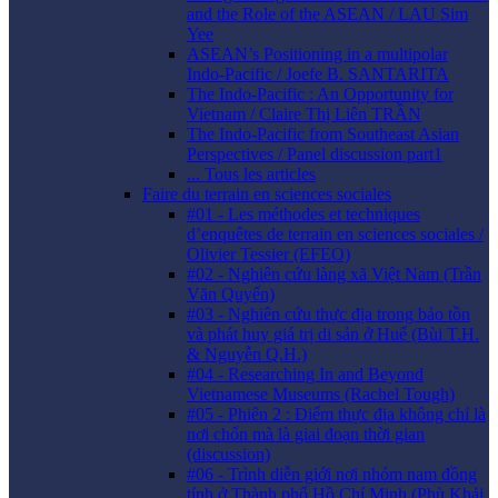
and the Role of the ASEAN / LAU Sim
Yee
ASEAN’s Positioning in a multipolar
Indo-Pacific / Joefe B. SANTARITA
The Indo-Pacific : An Opportunity for
Vietnam / Claire Thị Liên TRẦN
The Indo-Pacific from Southeast Asian
Perspectives / Panel discussion part1
... Tous les articles
Faire du terrain en sciences sociales
#01 - Les méthodes et techniques
d’enquêtes de terrain en sciences sociales /
Olivier Tessier (EFEO)
#02 - Nghiên cứu làng xã Việt Nam (Trần
Văn Quyến)
#03 - Nghiên cứu thực địa trong bảo tồn
và phát huy giá trị di sản ở Huế (Bùi T.H.
& Nguyễn Q.H.)
#04 - Researching In and Beyond
Vietnamese Museums (Rachel Tough)
#05 - Phiên 2 : Điểm thực địa không chỉ là
nơi chốn mà là giai đoạn thời gian
(discussion)
#06 - Trình diễn giới nơi nhóm nam đồng
tính ở Thành phố Hồ Chí Minh (Phù Khải