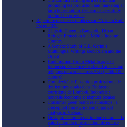
The contract farming as a determinant
promoting tea production and marketing at
farm household in Vietnam : a case study
in Phu Tho province
Répertoire des thèses publiées sur l’Asie du Sud-
Est en 2020
(Un)safe Haven in Bangkok : Urban
Refugee Protection in a Middle Income
Country
A Genetic Study of G.E. Gerini’s
Multilingual Writings about Siām and the
Orient
Buddhist and Hindu Metal Images of
Indonesia. Evidence for shared artistic and
religious networks across Asia (c. 6th-10th
century)
Complexité de l’insertion professionnelle
des femmes sasaks dans l’industrie
touristique de Lombok, Indonésie :
nouvelle économie et identités locales
Consumer-green brand relationships : a
conceptual framework and empirical
analysis in Vietnam
De la protection du patrimoine culturel à la
valorisation du tourisme durable en face