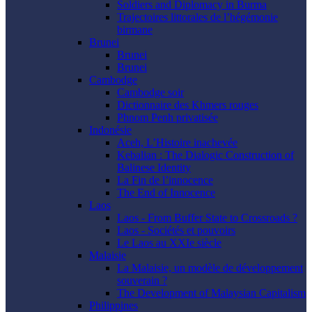
Soldiers and Diplomacy in Burma
Trajectoires littorales de l’hégémonie
birmane
Brunei
Brunei
Brunei
Cambodge
Cambodge soir
Dictionnaire des Khmers rouges
Phnom Penh privatisée
Indonésie
Aceh, L’Histoire inachevée
Kebalian : The Dialogic Construction of
Balinese Identity
La Fin de l’innocence
The End of Innocence
Laos
Laos - From Buffer State to Crossroads ?
Laos - Sociétés et pouvoirs
Le Laos au XXIe siècle
Malaisie
La Malaisie, un modèle de développement
souverain ?
The Development of Malaysian Capitalism
Philippines