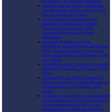
au Vietnam : une approche empirique
Apprentissage des langues sur objectifs
spécifiques et perspective actionnelle : le
français militaire au Vietnam
Aquatic resources exploitation and
adaptation of Anatomically Modern
Human in Island Southeast Asia :
palaeoenvironmental and cultural
implications
Assessing the impacts of urban
morphology and architectural elements on
indoor thermal conditions in vernacular
houses and modern terraced houses in Hoi
An, Vietnam
Bouddhisme, corps et machines : les sound
systems de Phetchabun, Thaïlande (2016-
2019)
Cartographier, surveiller et restaurer les
forêts de mangroves en Thaïlande pour un
aménagement des écosystèmes côtiers
durable
Croissance des entreprises communautaires
en environnement « bas de la pyramide » :
les enseignements d’une étude de cas
longitudinale à l’échelle micro méso au