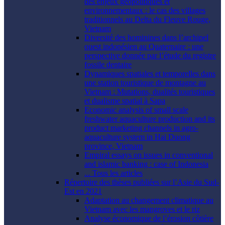
des enjeux géopolitiques et
environnementaux : le cas des villages
traditionnels au Delta du Fleuve Rouge,
Vietnam
Diversité des hominines dans l’archipel
ouest indonésien au Quaternaire : une
perspective donnée par l’étude du registre
fossile dentaire
Dynamiques spatiales et temporelles dans
une station touristique de montagne au
Vietnam : Mutations, dualités touristiques
et dualisme spatial à Sapa
Economic analysis of small scale
freshwater aquaculture production and its
product marketing channels in agro-
aquaculture system in Hai Duong
province, Vietnam
Empiral essays on issues in conventional
and islamic banking : case of Indonesia
... Tous les articles
Répertoire des thèses publiées sur l’Asie du Sud-
Est en 2021
Adaptation au changement climatique au
Vietnam avec les mangroves et le riz
Analyse économique de l’érosion côtière