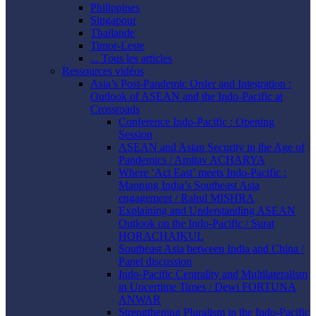
Philippines
Singapour
Thaïlande
Timor-Leste
... Tous les articles
Ressources vidéos
Asia’s Post-Pandemic Order and Integration :
Outlook of ASEAN and the Indo-Pacific at
Crossroads
Conference Indo-Pacific : Opening
Session
ASEAN and Asian Security in the Age of
Pandemics / Amitav ACHARYA
Where ‘Act East’ meets Indo-Pacific :
Mapping India’s Southeast Asia
engagement / Rahul MISHRA
Explaining and Understanding ASEAN
Outlook on the Indo-Pacific / Surat
HORACHAIKUL
Southeast Asia between India and China /
Panel discussion
Indo-Pacific Centrality and Multilateralism
in Uncertime Times / Dewi FORTUNA
ANWAR
Strengthening Pluralism in the Indo-Pacific