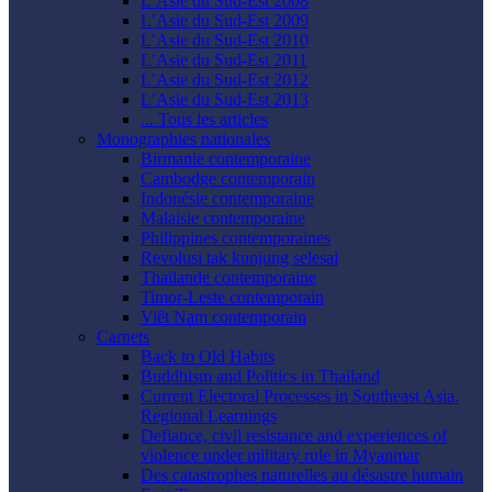
L’Asie du Sud-Est 2008
L’Asie du Sud-Est 2009
L’Asie du Sud-Est 2010
L’Asie du Sud-Est 2011
L’Asie du Sud-Est 2012
L’Asie du Sud-Est 2013
... Tous les articles
Monographies nationales
Birmanie contemporaine
Cambodge contemporain
Indonésie contemporaine
Malaisie contemporaine
Philippines contemporaines
Revolusi tak kunjung selesai
Thaïlande contemporaine
Timor-Leste contemporain
Viêt Nam contemporain
Carnets
Back to Old Habits
Buddhism and Politics in Thailand
Current Electoral Processes in Southeast Asia.
Regional Learnings
Defiance, civil resistance and experiences of
violence under military rule in Myanmar
Des catastrophes naturelles au désastre humain