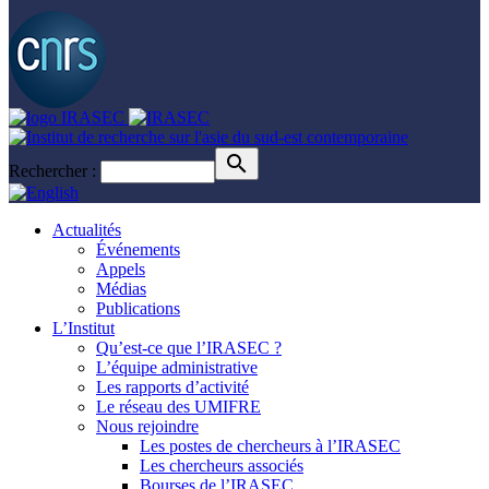
Rechercher :
Actualités
Événements
Appels
Médias
Publications
L’Institut
Qu’est-ce que l’IRASEC ?
L’équipe administrative
Les rapports d’activité
Le réseau des UMIFRE
Nous rejoindre
Les postes de chercheurs à l’IRASEC
Les chercheurs associés
Bourses de l’IRASEC