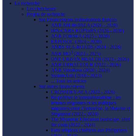
La recherche
Les chercheurs
Projets de recherche
Sur Financements institutionnels français
ANR AltLife-SSEA (2026 - 2028)
IRN-CNRS RUPTuRS (2026 - 2030)
ANR FORSEA (2025 - 2028)
EXPOSOC (2024 - 2028)
ANRS SEA-ROADS (2024 - 2028)
3
ANR MO
(2023 - 2025)
ONE URBAN HEALTH (2023 - 2026)
ANR URBALTOUR (2022 - 2026)
ANR VinoRosa (2020 - 2024)
SustainAsia (2018 - 2023)
... Tous les articles
Sur autres financements
CROSSDEV-SEA (2022 - 2026)
Re-politiser le transnationalisme : les
femmes migrantes et les politiques
migrantes entre l’Indonésie, la Malaisie et
Singapour (2022 - 2024)
The Myanmar Education landscape, after
the coup (2022 - 2024)
Faits religieux chrétiens aux Philippines
(2021 - 2023)