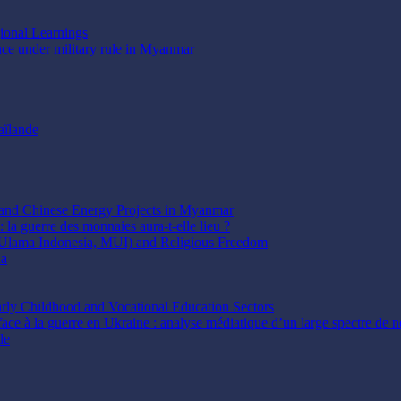
gional Learnings
ence under military rule in Myanmar
aïlande
t and Chinese Energy Projects in Myanmar
 la guerre des monnaies aura-t-elle lieu ?
 Ulama Indonesia, MUI) and Religious Freedom
ia
arly Childhood and Vocational Education Sectors
face à la guerre en Ukraine : analyse médiatique d’un large spectre de ne
de