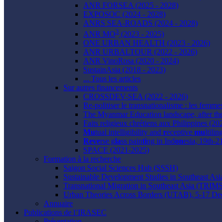
ANR FORSEA (2025 - 2028)
EXPOSOC (2024 - 2028)
ANRS SEA-ROADS (2024 - 2028)
3
ANR MO
(2023 - 2025)
ONE URBAN HEALTH (2023 - 2026)
ANR URBALTOUR (2022 - 2026)
ANR VinoRosa (2020 - 2024)
SustainAsia (2018 - 2023)
... Tous les articles
Sur autres financements
CROSSDEV-SEA (2022 - 2026)
Re-politiser le transnationalisme : les femme
The Myanmar Education landscape, after th
Faits religieux chrétiens aux Philippines (20
Mu
tual intelligibility and
r
eceptive
mu
ltili
Reve
rse g
la
ss pain
ti
ng in Ind
on
esia, 19th-
SPACE (2021-2025)
Formation à la recherche
Saigon Social Sciences Hub (SSSH)
Sustainable Development Studies in Southeast 
Transnational Migration in Southeast Asia (TRI
Urban Theories Across Borders (UTAB), 5-17 D
Annuaire
Publications de l’IRASEC
Présentation