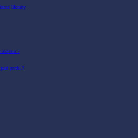
inese Identity
ouverain ?
 pari perdu ?