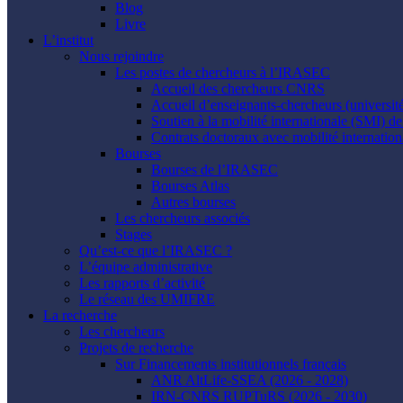
Blog
Livre
L’institut
Nous rejoindre
Les postes de chercheurs à l’IRASEC
Accueil des chercheurs CNRS
Accueil d’enseignants-chercheurs (univers
Soutien à la mobilité internationale (SMI) d
Contrats doctoraux avec mobilité internation
Bourses
Bourses de l’IRASEC
Bourses Atlas
Autres bourses
Les chercheurs associés
Stages
Qu’est-ce que l’IRASEC ?
L’équipe administrative
Les rapports d’activité
Le réseau des UMIFRE
La recherche
Les chercheurs
Projets de recherche
Sur Financements institutionnels français
ANR AltLife-SSEA (2026 - 2028)
IRN-CNRS RUPTuRS (2026 - 2030)