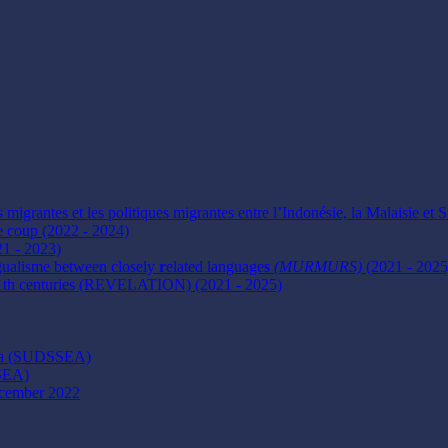
s migrantes et les politiques migrantes entre l’Indonésie, la Malaisie et
e coup (2022 - 2024)
21 - 2023)
ngualisme between closely
r
elated language
s
(MURMURS)
(2021 - 2025
21th centuries (REVELATION) (2021 - 2025)
Asia (SUDSSEA)
MSEA)
ecember 2022