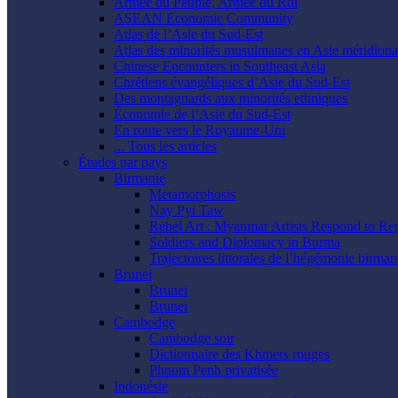
Armée du Peuple, Armée du Roi
ASEAN Economic Community
Atlas de l’Asie du Sud-Est
Atlas des minorités musulmanes en Asie méridional
Chinese Encounters in Southeast Asia
Chrétiens évangéliques d’Asie du Sud-Est
Des montagnards aux minorités ethniques
Économie de l’Asie du Sud-Est
En route vers le Royaume-Uni
... Tous les articles
Études par pays
Birmanie
Metamorphosis
Nay Pyi Taw
Rebel Art : Myanmar Artists Respond to Re
Soldiers and Diplomacy in Burma
Trajectoires littorales de l’hégémonie birman
Brunei
Brunei
Brunei
Cambodge
Cambodge soir
Dictionnaire des Khmers rouges
Phnom Penh privatisée
Indonésie