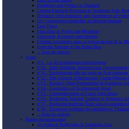
Back to Old Habits
Buddhism and Politics in Thailand
Current Electoral Processes in Southeast Asia. Re
Defiance, civil resistance and experiences of viol
Des catastrophes naturelles au désastre humain
East-Timor
Education in Post-Coup Myanmar
Education, Economy and Identity
Femmes prostituées dans la region du sud de la Th
From the Mosque to the Ballot Box
... Tous les articles
Notes
n°1 - La décentralisation indonésienne
n°10 - State Building, Infrastructure Developmen
n°11 - Évolution du rôle du yuan en Asie orientale :
n°12 - The Council of Indonesian Ulama (Majelis
n°13 - Russia’s Quiet Partnerships in Southeast As
n°14 - Geopolitics of Scarborough Shoal
n°15 - Competitiveness of Local Agriculture
n°16 - Brokering Teacher Training in Vietnam’s E
n°17 - Positionnement des États sud-est asiatiques 
n°18 - Économie politique du cannabis en Thaïlan
... Tous les articles
Études transnationales
An Atlas of Trafficking in Southeast Asia