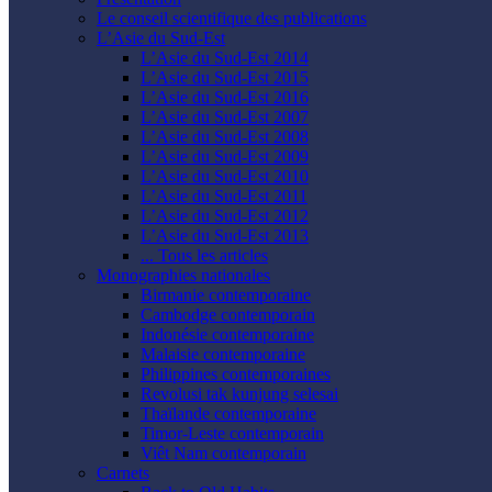
Le conseil scientifique des publications
L’Asie du Sud-Est
L’Asie du Sud-Est 2014
L’Asie du Sud-Est 2015
L’Asie du Sud-Est 2016
L’Asie du Sud-Est 2007
L’Asie du Sud-Est 2008
L’Asie du Sud-Est 2009
L’Asie du Sud-Est 2010
L’Asie du Sud-Est 2011
L’Asie du Sud-Est 2012
L’Asie du Sud-Est 2013
... Tous les articles
Monographies nationales
Birmanie contemporaine
Cambodge contemporain
Indonésie contemporaine
Malaisie contemporaine
Philippines contemporaines
Revolusi tak kunjung selesai
Thaïlande contemporaine
Timor-Leste contemporain
Viêt Nam contemporain
Carnets