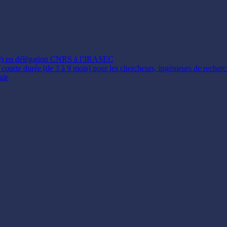
ité) en délégation CNRS à l’IRASEC
e courte durée (de 3 à 9 mois) pour les chercheurs, ingénieurs de recher
ale