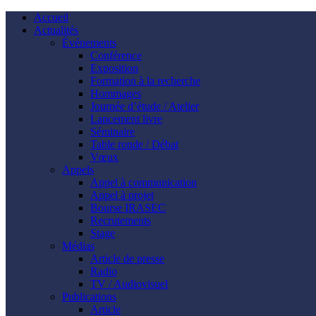
Accueil
Actualités
Événements
Conférence
Exposition
Formation à la recherche
Hommages
Journée d’étude / Atelier
Lancement livre
Séminaire
Table ronde / Débat
Vœux
Appels
Appel à communication
Appel à projet
Bourse IRASEC
Recrutements
Stage
Médias
Article de presse
Radio
TV / Audiovisuel
Publications
Article