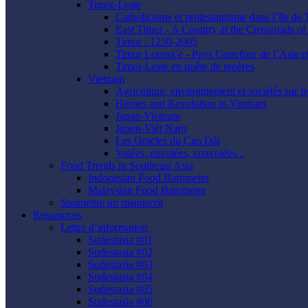
Timor-Leste
Catholicisme et protestantisme dans l’île de
East Timor - A Country at the Crossroads of 
Timor : 1250-2005
Timor Lorosa’e - Pays Carrefour de l’Asie e
Timor-Leste en quête de repères
Vietnam
Agriculture, environnement et sociétés sur l
Heroes and Revolution in Vietnam
Japan-Vietnam
Japon-Viêt Nam
Les Oracles du Cao Ðài
Volées, envolées, convolées...
Food Trends in Southeast Asia
Indonesian Food Barometer
Malaysian Food Barometer
Soumettre un manuscrit
Ressources
Lettre d’information
Sudestasia #01
Sudestasia #02
Sudestasia #03
Sudestasia #04
Sudestasia #05
Sudestasia #06