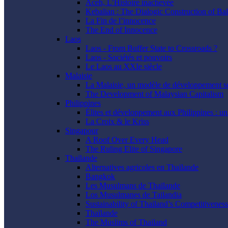
Aceh, L’Histoire inachevée
Kebalian : The Dialogic Construction of Bal
La Fin de l’innocence
The End of Innocence
Laos
Laos - From Buffer State to Crossroads ?
Laos - Sociétés et pouvoirs
Le Laos au XXIe siècle
Malaisie
La Malaisie, un modèle de développement s
The Development of Malaysian Capitalism
Philippines
Élites et développement aux Philippines : un
La Croix & le Kriss
Singapour
A Roof Over Every Head
The Ruling Elite of Singapore
Thaïlande
Alternatives agricoles en Thaïlande
Bangkok
Les Musulmans de Thaïlande
Los Musulmanes de Tailandia
Sustainability of Thailand’s Competitiveness
Thaïlande
The Muslims of Thailand