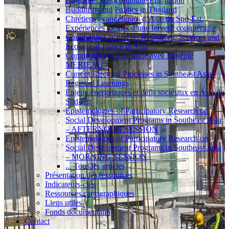
Birmanie : (dis)continuité État-nation
Buddhism and Politics in Thailand
Chrétiens évangéliques d’Asie du Sud-Est.
Expériences locales d’une ferveur conquérante
Commoning Water(s) : Resources, Services and
Ecological Justice in Asia
Comprendre la Thaïlande avec Eugénie
MÉRIEAU
Current Electoral Processes in Southeast Asia -
Regional Learnings
Enjeux énergétiques et défis sociétaux en Asie du
Sud-Est
Epistemologies of Participatory Research on
Social Development Programs in Southeast Asia
– AFTERNOON SESSION
Epistemologies of Participatory Research on
Social Development Programs in Southeast Asia
– MORNING SESSION
... Tous les articles
Présentation des ressources
Indicateurs-clés
Ressources cartographiques
Liens utiles
Fonds documentaire
Contact