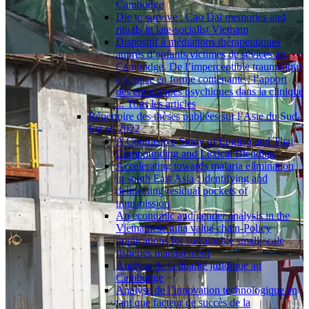
Cambodge
Die to survive : Cao Dai memories and
rituals in late-socialist Vietnam
Dispositif à médiations thérapeutiques
auprès d’enfants victimes de sévices au
Cambodge. De l’imperceptible traumatique
à la mise en forme contenante : l’apport
des enveloppes psychiques dans la clinique
... Tous les articles
Répertoire des thèses publiées sur l’Asie du Sud-
Est en 2022
A Contrastive Study of English and Thai
Compounding and Lexical Blending
Accelerating towards malaria elimination
in south East Asia : identifying and
delineating residual pockets of
transmission
An economic and gender analysis in the
Vietnamese tuna value chain-Policy
implications for sustainable small-scale
fisheries management
Analyse de la dualité juridique au
Cambodge
Analyse de l’innovation technologique en
tant que facteur de succès de la