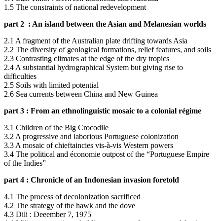
1.5 The constraints of national redevelopment
part
2
: An island between the Asian and Melanesian worlds
2.1 A fragment of the Australian plate drifting towards Asia
2.2 The diversity of geological formations, relief features, and soils
2.3 Contrasting climates at the edge of the dry tropics
2.4 A substantial hydrographical System but giving rise to
difficulties
2.5 Soils with limited potential
2.6 Sea currents between China and New Guinea
part
3 :
From an ethnolinguistic mosaic to a colonial régime
3.1 Children of the Big Crocodile
3.2 A progressive and laborious Portuguese colonization
3.3 A mosaic of chieftaincies vis-à-vis Western powers
3.4 The political and économie outpost of the “Portuguese Empire
of the Indies”
part 4 : Chronicle of an Indonesian invasion foretold
4.1 The process of decolonization sacrificed
4.2 The strategy of the hawk and the dove
4.3 Dili : Deeember 7, 1975