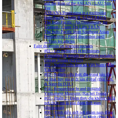
and the Role of the ASEAN / LAU Sim
Yee
ASEAN’s Positioning in a multipolar
Indo-Pacific / Joefe B. SANTARITA
The Indo-Pacific : An Opportunity for
Vietnam / Claire Thị Liên TRẦN
The Indo-Pacific from Southeast Asian
Perspectives / Panel discussion part1
... Tous les articles
Faire du terrain en sciences sociales
#01 - Les méthodes et techniques
d’enquêtes de terrain en sciences sociales /
Olivier Tessier (EFEO)
#02 - Nghiên cứu làng xã Việt Nam (Trần
Văn Quyến)
#03 - Nghiên cứu thực địa trong bảo tồn
và phát huy giá trị di sản ở Huế (Bùi T.H.
& Nguyễn Q.H.)
#04 - Researching In and Beyond
Vietnamese Museums (Rachel Tough)
#05 - Phiên 2 : Điểm thực địa không chỉ là
nơi chốn mà là giai đoạn thời gian
(discussion)
#06 - Trình diễn giới nơi nhóm nam đồng
tính ở Thành phố Hồ Chí Minh (Phù Khải