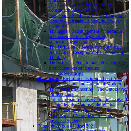
L’Asie du Sud-Est, laboratoire du
constitutionnalisme illibéral
Penyebaran Salafisme di Asia Tenggara :
Penerimaan lokal dari pemikiran yang
menglobal
Thaïlande - Ralentissement économique,
accroissement des inégalités et
autoritarisme électoral
The Diffusion of Salafism in Southeast
Asia : Local Receptions of a Globalizing
Thinking
Timor-Leste - Petit, lointain et au cœur de
préoccupations stratégiques
... Tous les articles
Societies and Environments in Southeast Asia
Beyond Nature and Culture of Modern
Thai Water Engineering : The Ontology of
Infrastructure
Politics of nature conservation in Thailand
Rethinking the Nature/Culture Divide
Understanding an Active Volcano :
Animism and Naturalism in Central
Javanese Society
Bangkok’s Night of Ideas 2021