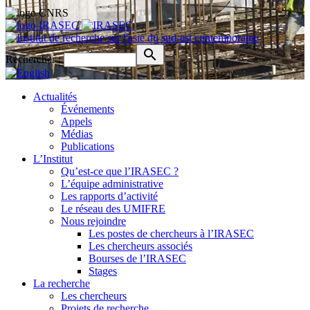
Rechercher :
Actualités
Événements
Appels
Médias
Publications
L’Institut
Qu’est-ce que l’IRASEC ?
L’équipe administrative
Les rapports d’activité
Le réseau des UMIFRE
Nous rejoindre
Les postes de chercheurs à l’IRASEC
Les chercheurs associés
Bourses de l’IRASEC
Stages
La recherche
Les chercheurs
Projets de recherche