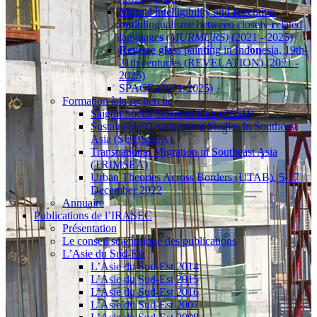
Mu
tual intelligibility and
r
eceptive
mu
ltilingualisme between closely
r
elated
language
s
(MURMURS)
(2021 - 2025)
Reve
rse g
la
ss pain
ti
ng in Ind
on
esia, 19th-
21th centuries (REVELATION) (2021 -
2025)
SPACE (2021-2025)
Formation à la recherche
Saigon Social Sciences Hub (SSSH)
Sustainable Development Studies in Southeast
Asia (SUDSSEA)
Transnational Migration in Southeast Asia
(TRIMSEA)
Urban Theories Across Borders (UTAB), 5-17
December 2022
Annuaire
Publications de l’IRASEC
Présentation
Le conseil scientifique des publications
L’Asie du Sud-Est
L’Asie du Sud-Est 2014
L’Asie du Sud-Est 2015
L’Asie du Sud-Est 2016
L’Asie du Sud-Est 2007