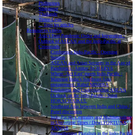
Philippines
Singapour
Thaïlande
Timor-Leste
... Tous les articles
Ressources vidéos
Asia’s Post-Pandemic Order and Integration :
Outlook of ASEAN and the Indo-Pacific at
Crossroads
Conference Indo-Pacific : Opening
Session
ASEAN and Asian Security in the Age of
Pandemics / Amitav ACHARYA
Where ‘Act East’ meets Indo-Pacific :
Mapping India’s Southeast Asia
engagement / Rahul MISHRA
Explaining and Understanding ASEAN
Outlook on the Indo-Pacific / Surat
HORACHAIKUL
Southeast Asia between India and China /
Panel discussion
Indo-Pacific Centrality and Multilateralism
in Uncertime Times / Dewi FORTUNA
ANWAR
Strengthening Pluralism in the Indo-Pacific