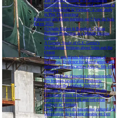
The contract farming as a determinant
promoting tea production and marketing at
farm household in Vietnam : a case study
in Phu Tho province
Répertoire des thèses publiées sur l’Asie du Sud-
Est en 2020
(Un)safe Haven in Bangkok : Urban
Refugee Protection in a Middle Income
Country
A Genetic Study of G.E. Gerini’s
Multilingual Writings about Siām and the
Orient
Buddhist and Hindu Metal Images of
Indonesia. Evidence for shared artistic and
religious networks across Asia (c. 6th-10th
century)
Complexité de l’insertion professionnelle
des femmes sasaks dans l’industrie
touristique de Lombok, Indonésie :
nouvelle économie et identités locales
Consumer-green brand relationships : a
conceptual framework and empirical
analysis in Vietnam
De la protection du patrimoine culturel à la
valorisation du tourisme durable en face