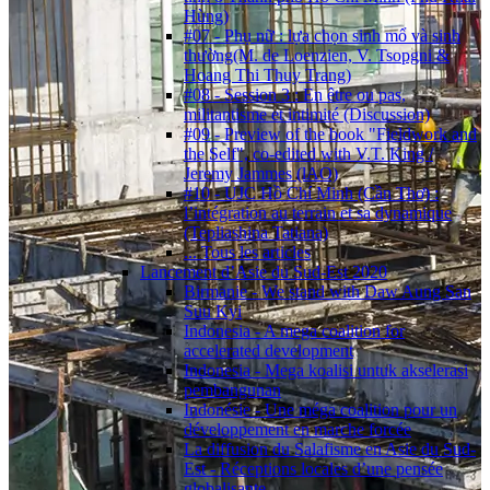
Hùng)
#07 - Phụ nữ : lựa chọn sinh mổ và sinh
thường(M. de Loenzien, V. Tsopgni &
Hoang Thi Thuy Trang)
#08 - Session 3 : En être ou pas,
militantisme et intimité (Discussion)
#09 - Preview of the book "Fieldwork and
the Self", co-edited with V.T. King /
Jeremy Jammes (lAO)
#10 - UJC Hồ Chí Minh (Cần Thơ) :
l’intégration au terrain et sa dynamique
(Tepliashina Tatiana)
... Tous les articles
Lancement d’Asie du Sud-Est 2020
Birmanie - We stand with Daw Aung San
Suu Kyi
Indonesia - A mega coalition for
accelerated development
Indonesia - Mega koalisi untuk akselerasi
pembangunan
Indonésie - Une méga coalition pour un
développement en marche forcée
La diffusion du Salafisme en Asie du Sud-
Est - Réceptions locales d’une pensée
globalisante