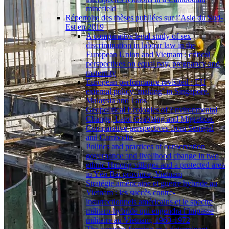
minefield
Répertoire des thèses publiées sur l’Asie du Sud-
Est en 2019
A comparative legal study of sex
discrimination in labour law in the
European Union and Vietnam : critical
perspectives on equal pay, pregnancy and
maternity
European performance revisited : EU
external policy ‘making’ in Singapore,
Malaysia and Laos
Geopolitical Ecologies of Environmental
Change, Land Grabbing and Migration.
Comparative perspectives from Senegal
and Cambodia
Politics and practices of conservation
governance and livelihood change in two
ethnic Hmong villages and a protected area
in Yên Bái province, Vietnam
Stratégie américaine et guerre hybride au
Vietnam : les succès contre-
insurrectionnels américains et le spectre
militaro-hybride qui engendra l’impasse
militaire au Vietnam, 1960-1972