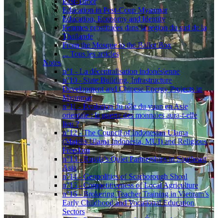
East-Timor
Education in Post-Coup Myanmar
Education, Economy and Identity
Femmes prostituées dans la region du sud de la
Thaïlande
From the Mosque to the Ballot Box
... Tous les articles
Notes
n°1 - La décentralisation indonésienne
n°10 - State Building, Infrastructure
Development and Chinese Energy Projects in
Myanmar
n°11 - Évolution du rôle du yuan en Asie
orientale : la guerre des monnaies aura-t-elle
lieu ?
n°12 - The Council of Indonesian Ulama
(Majelis Ulama Indonesia, MUI) and Religious
Freedom
n°13 - Russia’s Quiet Partnerships in Southeast
Asia
n°14 - Geopolitics of Scarborough Shoal
n°15 - Competitiveness of Local Agriculture
n°16 - Brokering Teacher Training in Vietnam’s
Early Childhood and Vocational Education
Sectors