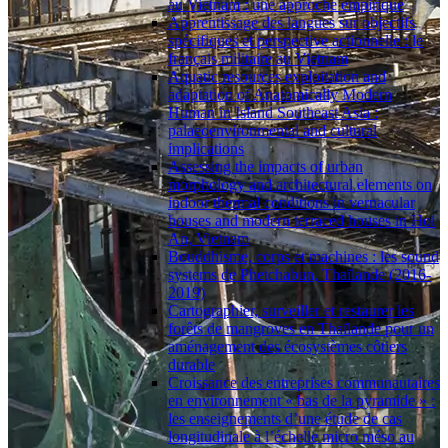
au Vietnam : une approche empirique
Apprentissage des langues sur objectifs
spécifiques et perspective actionnelle : le
français militaire au Vietnam
Aquatic resources exploitation and
adaptation of Anatomically Modern
Human in Island Southeast Asia :
palaeoenvironmental and cultural
implications
Assessing the impacts of urban
morphology and architectural elements on
indoor thermal conditions in vernacular
houses and modern terraced houses in Hoi
An, Vietnam
Bouddhisme, corps et machines : les sound
systems de Phetchabun, Thaïlande (2016-
2019)
Cartographier, surveiller et restaurer les
forêts de mangroves en Thaïlande pour un
aménagement des écosystèmes côtiers
durable
Croissance des entreprises communautaires
en environnement « bas de la pyramide » :
les enseignements d’une étude de cas
longitudinale à l’échelle micro méso au