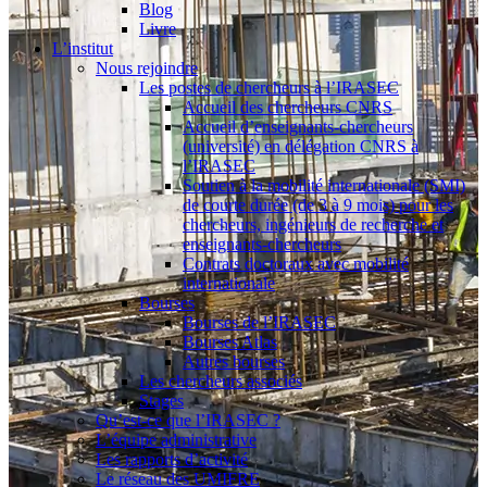
Blog
Livre
L’institut
Nous rejoindre
Les postes de chercheurs à l’IRASEC
Accueil des chercheurs CNRS
Accueil d’enseignants-chercheurs
(université) en délégation CNRS à
l’IRASEC
Soutien à la mobilité internationale (SMI)
de courte durée (de 3 à 9 mois) pour les
chercheurs, ingénieurs de recherche et
enseignants-chercheurs
Contrats doctoraux avec mobilité
internationale
Bourses
Bourses de l’IRASEC
Bourses Atlas
Autres bourses
Les chercheurs associés
Stages
Qu’est-ce que l’IRASEC ?
L’équipe administrative
Les rapports d’activité
Le réseau des UMIFRE