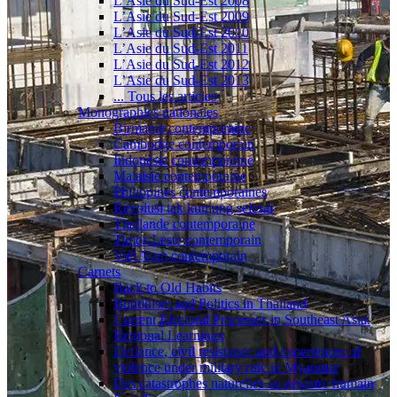
L’Asie du Sud-Est 2008
L’Asie du Sud-Est 2009
L’Asie du Sud-Est 2010
L’Asie du Sud-Est 2011
L’Asie du Sud-Est 2012
L’Asie du Sud-Est 2013
... Tous les articles
Monographies nationales
Birmanie contemporaine
Cambodge contemporain
Indonésie contemporaine
Malaisie contemporaine
Philippines contemporaines
Revolusi tak kunjung selesai
Thaïlande contemporaine
Timor-Leste contemporain
Viêt Nam contemporain
Carnets
Back to Old Habits
Buddhism and Politics in Thailand
Current Electoral Processes in Southeast Asia.
Regional Learnings
Defiance, civil resistance and experiences of
violence under military rule in Myanmar
Des catastrophes naturelles au désastre humain