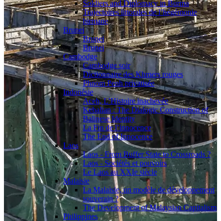
Soldiers and Diplomacy in Burma
Trajectoires littorales de l’hégémonie
birmane
Brunei
Brunei
Brunei
Cambodge
Cambodge soir
Dictionnaire des Khmers rouges
Phnom Penh privatisée
Indonésie
Aceh, L’Histoire inachevée
Kebalian : The Dialogic Construction of
Balinese Identity
La Fin de l’innocence
The End of Innocence
Laos
Laos - From Buffer State to Crossroads ?
Laos - Sociétés et pouvoirs
Le Laos au XXIe siècle
Malaisie
La Malaisie, un modèle de développement
souverain ?
The Development of Malaysian Capitalism
Philippines