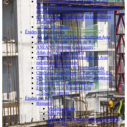
n°17 - Positionnement des États sud-est
asiatiques face à la guerre en Ukraine : analyse
médiatique d’un large spectre de neutralités
n°18 - Économie politique du cannabis en
Thaïlande
... Tous les articles
Études transnationales
An Atlas of Trafficking in Southeast Asia
Armée du Peuple, Armée du Roi
ASEAN Economic Community
Atlas de l’Asie du Sud-Est
Atlas des minorités musulmanes en Asie
méridionale et orientale
Chinese Encounters in Southeast Asia
Chrétiens évangéliques d’Asie du Sud-Est
Des montagnards aux minorités ethniques
Économie de l’Asie du Sud-Est
En route vers le Royaume-Uni
... Tous les articles
Études par pays
Birmanie
Metamorphosis
Nay Pyi Taw
Rebel Art : Myanmar Artists Respond to
Repression