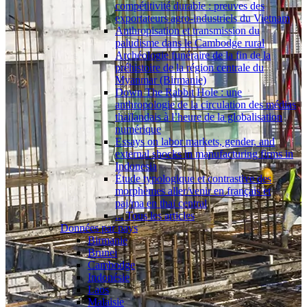
compétitivité durable : preuves des
exportateurs agro-industriels du Vietnam
Anthropisation et transmission du
paludisme dans le Cambodge rural
Archéologie funéraire de la fin de la
préhistoire de la région centrale du
Myanmar (Birmanie)
Down The Rabbit Hole : une
anthropologie de la circulation des médias
thaïlandais à l’heure de la globalisation
numérique
Essays on labor markets, gender, and
external shocks in manufacturing firms in
Indonesia
Étude typologique et contrastive des
morphèmes aller/venir en français et
paj/ma en thaï central
... Tous les articles
Données par pays
Birmanie
Brunei
Cambodge
Indonésie
Laos
Malaisie