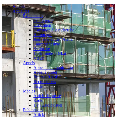
Accueil
Actualités
Événements
Conférence
Exposition
Formation à la recherche
Hommages
Journée d’étude / Atelier
Lancement livre
Séminaire
Table ronde / Débat
Vœux
Appels
Appel à communication
Appel à projet
Bourse IRASEC
Recrutements
Stage
Médias
Article de presse
Radio
TV / Audiovisuel
Publications
Article