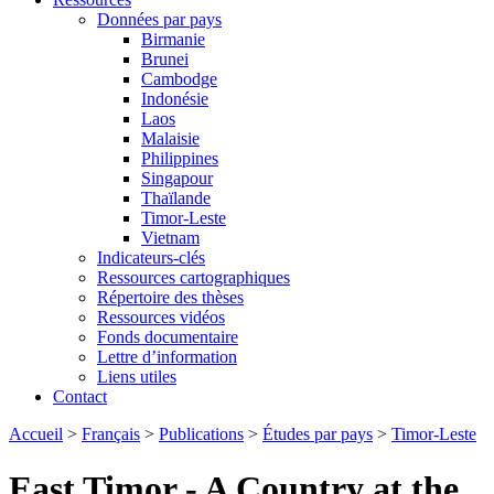
Données par pays
Birmanie
Brunei
Cambodge
Indonésie
Laos
Malaisie
Philippines
Singapour
Thaïlande
Timor-Leste
Vietnam
Indicateurs-clés
Ressources cartographiques
Répertoire des thèses
Ressources vidéos
Fonds documentaire
Lettre d’information
Liens utiles
Contact
Accueil
>
Français
>
Publications
>
Études par pays
>
Timor-Leste
East Timor - A Country at the