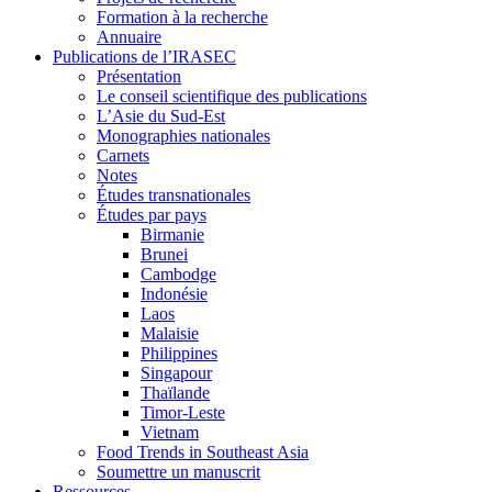
Formation à la recherche
Annuaire
Publications de l’IRASEC
Présentation
Le conseil scientifique des publications
L’Asie du Sud-Est
Monographies nationales
Carnets
Notes
Études transnationales
Études par pays
Birmanie
Brunei
Cambodge
Indonésie
Laos
Malaisie
Philippines
Singapour
Thaïlande
Timor-Leste
Vietnam
Food Trends in Southeast Asia
Soumettre un manuscrit
Ressources