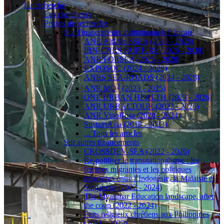
La recherche
Les chercheurs
Projets de recherche
Sur Financements institutionnels français
ANR AltLife-SSEA (2026 - 2028)
IRN-CNRS RUPTuRS (2026 - 2030)
ANR FORSEA (2025 - 2028)
EXPOSOC (2024 - 2028)
ANRS SEA-ROADS (2024 - 2028)
3
ANR MO
(2023 - 2025)
ONE URBAN HEALTH (2023 - 2026)
ANR URBALTOUR (2022 - 2026)
ANR VinoRosa (2020 - 2024)
SustainAsia (2018 - 2023)
... Tous les articles
Sur autres financements
CROSSDEV-SEA (2022 - 2026)
Re-politiser le transnationalisme : les
femmes migrantes et les politiques
migrantes entre l’Indonésie, la Malaisie et
Singapour (2022 - 2024)
The Myanmar Education landscape, after
the coup (2022 - 2024)
Faits religieux chrétiens aux Philippines
(2021 - 2023)