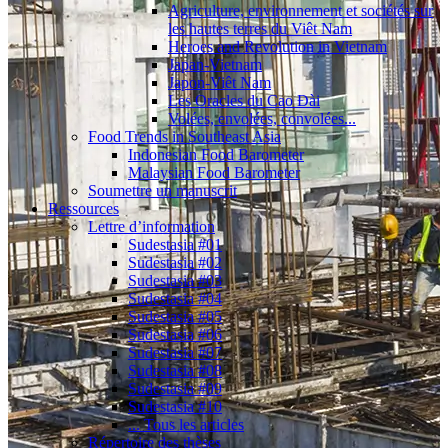
Agriculture, environnement et sociétés sur
les hautes terres du Viêt Nam
Heroes and Revolution in Vietnam
Japan-Vietnam
Japon-Viêt Nam
Les Oracles du Cao Ðài
Volées, envolées, convolées...
Food Trends in Southeast Asia
Indonesian Food Barometer
Malaysian Food Barometer
Soumettre un manuscrit
Ressources
Lettre d’information
Sudestasia #01
Sudestasia #02
Sudestasia #03
Sudestasia #04
Sudestasia #05
Sudestasia #06
Sudestasia #07
Sudestasia #08
Sudestasia #09
Sudestasia #10
... Tous les articles
Répertoire des thèses