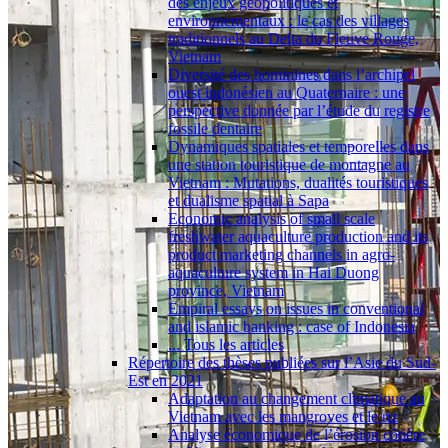
des enjeux géopolitiques et
environnementaux : le cas des villages
traditionnels au Delta du Fleuve Rouge,
Vietnam
Diversité des hominines dans l’archipel
ouest indonésien au Quaternaire : une
perspective donnée par l’étude du registre
fossile dentaire
Dynamiques spatiales et temporelles dans
une station touristique de montagne au
Vietnam : Mutations, dualités touristiques
et dualisme spatial à Sapa
Economic analysis of small scale
freshwater aquaculture production and its
product marketing channels in agro-
aquaculture system in Hai Duong
province, Vietnam
Empiral essays on issues in conventional
and islamic banking : case of Indonesia
... Tous les articles
Répertoire des thèses publiées sur l’Asie du Sud-
Est en 2021
Adaptation au changement climatique au
Vietnam avec les mangroves et le riz
Analyse économique de l’érosion côtière