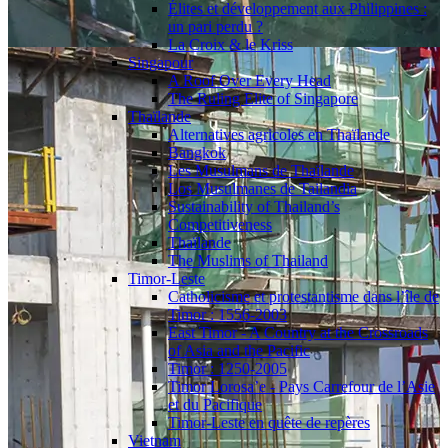
Élites et développement aux Philippines :
un pari perdu ?
La Croix & le Kriss
Singapour
A Roof Over Every Head
The Ruling Elite of Singapore
Thaïlande
Alternatives agricoles en Thaïlande
Bangkok
Les Musulmans de Thaïlande
Los Musulmanes de Tailandia
Sustainability of Thailand’s
Competitiveness
Thaïlande
The Muslims of Thailand
Timor-Leste
Catholicisme et protestantisme dans l’île de
Timor : 1556-2003
East Timor - A Country at the Crossroads
of Asia and the Pacific
Timor : 1250-2005
Timor Lorosa’e - Pays Carrefour de l’Asie
et du Pacifique
Timor-Leste en quête de repères
Vietnam