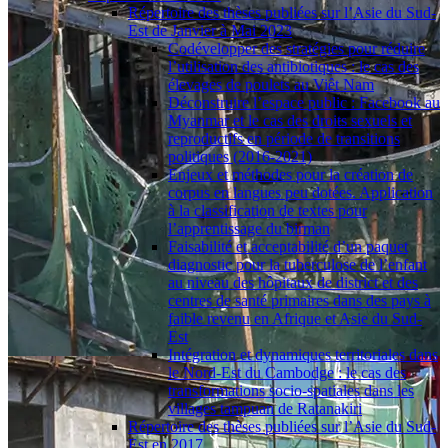
Répertoire des thèses publiées sur l’Asie du Sud-
Est de Janvier à Mai 2023
Codévelopper des stratégies pour réduire
l’utilisation des antibiotiques : le cas des
élevages de poulets au Viêt Nam
Déconstruire l’espace public : Facebook au
Myanmar et le cas des droits sexuels et
reproductifs en période de transitions
politiques (2016-2021)
Enjeux et méthodes pour la création de
corpus en langues peu dotées. Application
à la classification de textes pour
l’apprentissage du birman
Faisabilité et acceptabilité d’un paquet
diagnostic pour la tuberculose de l’enfant
au niveau des hôpitaux de district et des
centres de santé primaires dans des pays à
faible revenu en Afrique et Asie du Sud-
Est
Intégration et dynamiques territoriales dans
le Nord-Est du Cambodge : le cas des
transformations socio-spatiales dans les
villages tampuan de Ratanakiri
Répertoire des thèses publiées sur l’Asie du Sud-
Est en 2017