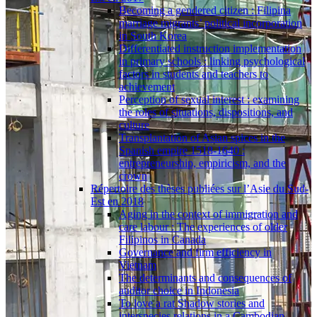
Becoming a gendered citizen : Filipina
marriage migrants’ political incorporation
in South Korea
Differentiated instruction implementation
in primary schools : linking psychological
factors in students and teachers to
achievement
Perception of sexual interest : examining
the roles of situations, dispositions, and
culture
Transplantation of Asian spices in the
Spanish empire 1518-1640 :
entrepreneurship, empiricism, and the
crown
Répertoire des thèses publiées sur l’Asie du Sud-
Est en 2018
Aging in the context of immigration and
care labour : The experiences of older
Filipinos in Canada
Governance and firm efficiency in
Vietnam
The determinants and consequences of
auditor choice in Indonesia
To love a rat Shadow stories and
interspecies relations in a Cambodian